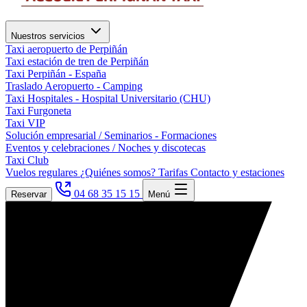
Nuestros servicios
Taxi aeropuerto de Perpiñán
Taxi estación de tren de Perpiñán
Taxi Perpiñán - España
Traslado Aeropuerto - Camping
Taxi Hospitales - Hospital Universitario (CHU)
Taxi Furgoneta
Taxi VIP
Solución empresarial / Seminarios - Formaciones
Eventos y celebraciones / Noches y discotecas
Taxi Club
Vuelos regulares
¿Quiénes somos?
Tarifas
Contacto y estaciones
04 68 35 15 15
Reservar
Menú