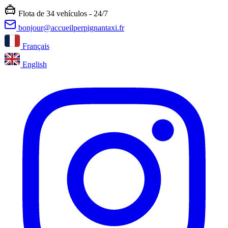
Flota de
34 vehículos
-
24/7
bonjour@accueilperpignantaxi.fr
Français
English