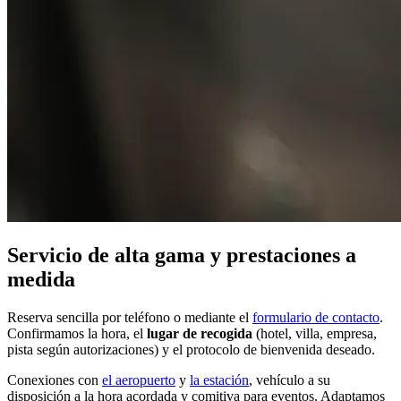
Servicio de alta gama y prestaciones a
medida
Reserva sencilla por teléfono o mediante el
formulario de contacto
.
Confirmamos la hora, el
lugar de recogida
(hotel, villa, empresa,
pista según autorizaciones) y el protocolo de bienvenida deseado.
Conexiones con
el aeropuerto
y
la estación
, vehículo a su
disposición a la hora acordada y comitiva para eventos. Adaptamos