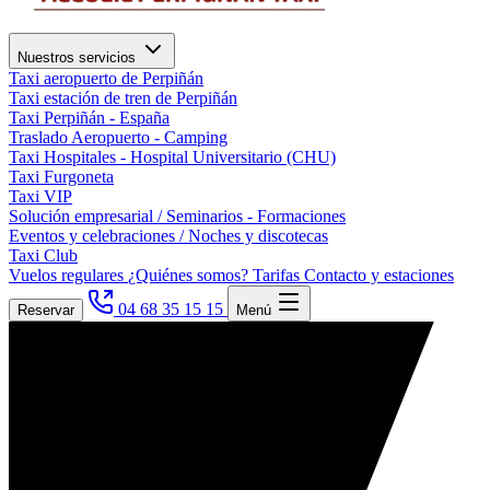
Nuestros servicios
Taxi aeropuerto de Perpiñán
Taxi estación de tren de Perpiñán
Taxi Perpiñán - España
Traslado Aeropuerto - Camping
Taxi Hospitales - Hospital Universitario (CHU)
Taxi Furgoneta
Taxi VIP
Solución empresarial / Seminarios - Formaciones
Eventos y celebraciones / Noches y discotecas
Taxi Club
Vuelos regulares
¿Quiénes somos?
Tarifas
Contacto y estaciones
04 68 35 15 15
Reservar
Menú