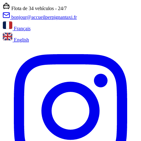
Flota de
34 vehículos
-
24/7
bonjour@accueilperpignantaxi.fr
Français
English